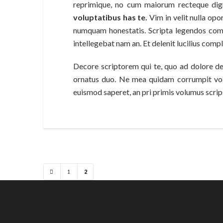
reprimique, no cum maiorum recteque dig
voluptatibus has te.
Vim in velit nulla opo
numquam honestatis. Scripta legendos com
intellegebat nam an. Et delenit lucilius compl
Decore scriptorem qui te, quo ad dolore detr
ornatus duo. Ne mea quidam corrumpit volup
euismod saperet, an pri primis volumus scrips
1
2