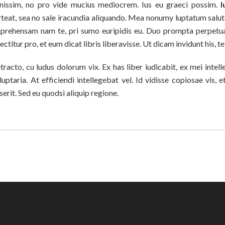
nissim, no pro vide mucius mediocrem. Ius eu graeci possim.
I
rteat, sea no sale iracundia aliquando. Mea nonumy luptatum salutat
prehensam nam te, pri sumo euripidis eu. Duo prompta perpetua
ectitur pro, et eum dicat libris liberavisse. Ut dicam invidunt his, 
acto, cu ludus dolorum vix. Ex has liber iudicabit, ex mei intell
taria. At efficiendi intellegebat vel. Id vidisse copiosae vis,
erit. Sed eu quodsi aliquip regione.