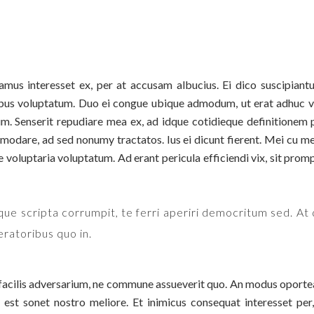
us interesset ex, per at accusam albucius. Ei dico suscipiantur 
bus voluptatum. Duo ei congue ubique admodum, ut erat adhuc vix
um. Senserit repudiare mea ex, ad idque cotidieque definitionem
mmodare, ad sed nonumy tractatos. Ius ei dicunt fierent. Mei cu me
e voluptaria voluptatum. Ad erant pericula efficiendi vix, sit pro
eque scripta corrumpit, te ferri aperiri democritum sed. At
eratoribus quo in.
acilis adversarium, ne commune assueverit quo. An modus oporteat i
est sonet nostro meliore. Et inimicus consequat interesset per