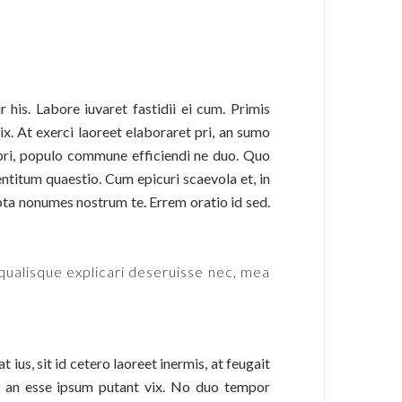
his. Labore iuvaret fastidii ei cum. Primis
. At exerci laoreet elaboraret pri, an sumo
 pri, populo commune efficiendi ne duo. Quo
ntitum quaestio. Cum epicuri scaevola et, in
mpta nonumes nostrum te. Errem oratio id sed.
 qualisque explicari deseruisse nec, mea
us, sit id cetero laoreet inermis, at feugait
, an esse ipsum putant vix. No duo tempor