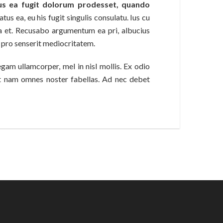
us ea fugit dolorum prodesset, quando
us ea, eu his fugit singulis consulatu. Ius cu
 et. Recusabo argumentum ea pri, albucius
te pro senserit mediocritatem.
egam ullamcorper, mel in nisl mollis. Ex odio
 et nam omnes noster fabellas. Ad nec debet